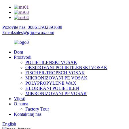
Pozovite nas: 008613932891688
Email:sales@grppewax.com
Dom
Proizvodi
POLIETILENSKI VOSAK
OKSIDOVANI POLIETILENSKI VOSAK
FISCHER-TROPSCH VOSAK
MIKRONIZOVANI PE VOSAK
POLYPROPYLENE WAX
HLORIRANI POLIETILEN
MIKRONIZOVANI PP VOSAK
Vijesti
O nama
Factory Tour
Kontaktiraj nas
English