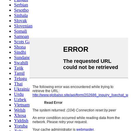
Serbian
Sesotho
Sinhala
Slovak
Slovenian
Somali
Samoan
Scots Gaelic
Shona
Sindhi
Sundanese
Swahili
Tajik
Tamil
Telugu
Thai
Ukrainian
Urdu
Uzbek
Vietnamese
Welsh
Xhosa
Yiddish
Yoruba