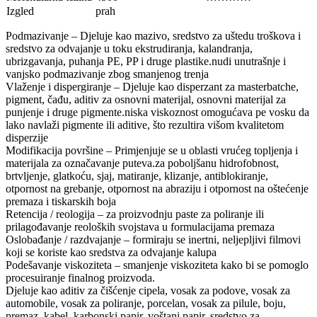
Izgled
prah
Podmazivanje – Djeluje kao mazivo, sredstvo za uštedu troškova i
sredstvo za odvajanje u toku ekstrudiranja, kalandranja,
ubrizgavanja, puhanja PE, PP i druge plastike.nudi unutrašnje i
vanjsko podmazivanje zbog smanjenog trenja
Vlaženje i dispergiranje – Djeluje kao disperzant za masterbatche,
pigment, čađu, aditiv za osnovni materijal, osnovni materijal za
punjenje i druge pigmente.niska viskoznost omogućava pe vosku da
lako navlaži pigmente ili aditive, što rezultira višom kvalitetom
disperzije
Modifikacija površine – Primjenjuje se u oblasti vrućeg topljenja i
materijala za označavanje puteva.za poboljšanu hidrofobnost,
brtvljenje, glatkoću, sjaj, matiranje, klizanje, antiblokiranje,
otpornost na grebanje, otpornost na abraziju i otpornost na oštećenje
premaza i tiskarskih boja
Retencija / reologija – za proizvodnju paste za poliranje ili
prilagođavanje reoloških svojstava u formulacijama premaza
Oslobađanje / razdvajanje – formiraju se inertni, neljepljivi filmovi
koji se koriste kao sredstva za odvajanje kalupa
Podešavanje viskoziteta – smanjenje viskoziteta kako bi se pomoglo
procesuiranje finalnog proizvoda.
Djeluje kao aditiv za čišćenje cipela, vosak za podove, vosak za
automobile, vosak za poliranje, porcelan, vosak za pilule, boju,
premaz, kabel, karbonski papir, voštani papir, sredstvo za