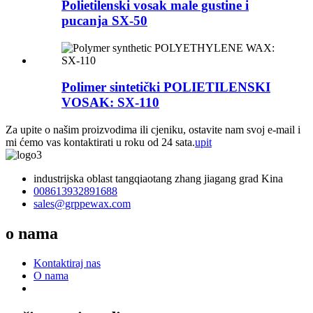
Polietilenski vosak male gustine i
pucanja SX-50
Polimer sintetički POLIETILENSKI
VOSAK: SX-110
Za upite o našim proizvodima ili cjeniku, ostavite nam svoj e-mail i
mi ćemo vas kontaktirati u roku od 24 sata.
upit
industrijska oblast tangqiaotang zhang jiagang grad Kina
008613932891688
sales@grppewax.com
o nama
Kontaktiraj nas
O nama