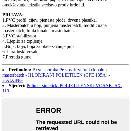
omekšavanje tekstila sredstvo protiv hrđe itd.
PRIJAVA:
1.PVC profil, cijev, pjenasta ploča, drvena plastika.
2. Masterbatch u boji, punjena masterbatch, modificirana
masterbatch, funkcionalna masterbatch.
3.PVC stabilizator
4. Ljepilo za topljenje
5.Boja, boja, boja za obeležavanje puta
6. Parafinski vosak,
7.Prerada gume
Prethodno:
Brza isporuka Pe vosak za funkcionalnu
masterbatch - HLORIRANI POLIETILEN (CPE 135A) -
HAIXING
Sljedeći:
Polimer sintetički POLIETILENSKI VOSAK: SX-
110