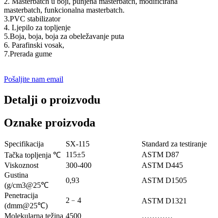
2. Masterbatch u boji, punjena masterbatch, modificirana
masterbatch, funkcionalna masterbatch.
3.PVC stabilizator
4. Ljepilo za topljenje
5.Boja, boja, boja za obeležavanje puta
6. Parafinski vosak,
7.Prerada gume
Pošaljite nam email
Detalji o proizvodu
Oznake proizvoda
Specifikacija
SX-115
Standard za testiranje
115±5
ASTM D87
Tačka topljenja ℃
Viskoznost
300-400
ASTM D445
Gustina
0,93
ASTM D1505
(g/cm3@25℃
Penetracija
2﹣4
ASTM D1321
(dmm@25℃)
Molekularna težina
4500
…………